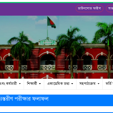
ডাউনলোড ফাইল
অভ্
 এবং কর্মচারী
শিক্ষার্থী
একাডেমিক তথ্য
সহপাঠ্যক্রম
ভর্তি
যন্তরীণ পরীক্ষার ফলাফল