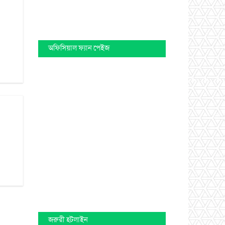
অফিসিয়াল ফ্যান পেইজ
জরুরী হটলাইন