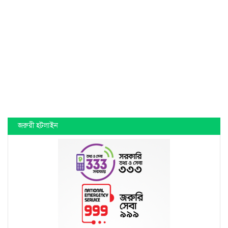
জরুরী হটলাইন