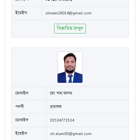
ইমেইল
shireen26014@gmail.com
বিস্তারিত দেখুন
মোবাইল
মো: শাহ আলম
পদবী
প্রভাষক
মোবাইল
01534771534
ইমেইল
sh.alam92@gmail.com