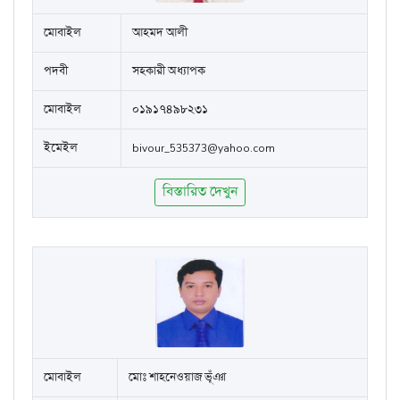
মোবাইল
আহমদ আলী
পদবী
সহকারী অধ্যাপক
মোবাইল
০১৯১৭৪৯৮২৩১
ইমেইল
bivour_535373@yahoo.com
বিস্তারিত দেখুন
মোবাইল
মোঃ শাহনেওয়াজ ভূঁঞা