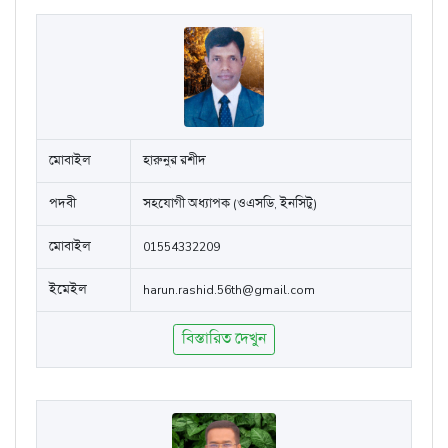
মোবাইল
হারুনুর রশীদ
পদবী
সহযোগী অধ্যাপক (ওএসডি, ইনসিটু)
মোবাইল
01554332209
ইমেইল
harun.rashid.56th@gmail.com
বিস্তারিত দেখুন