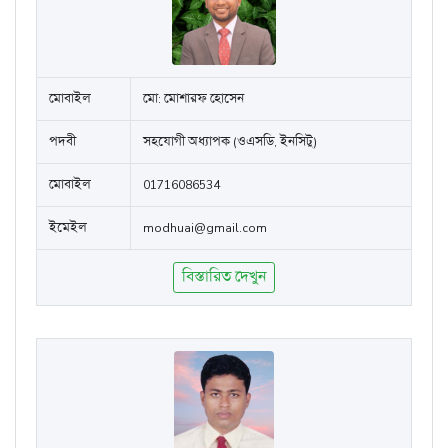
মোবাইল
মো: মোশারফ হোসেন
পদবী
সহযোগী অধ্যাপক (ওএসডি, ইনসিটু)
মোবাইল
01716086534
ইমেইল
modhuai@gmail.com
বিস্তারিত দেখুন