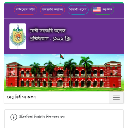
English
ডাউনলোড ফাইল
অভ্যন্তরীণ ফলাফল
শিক্ষার্থী প্যানেল
ফেনী সরকারি কলেজ
প্রতিষ্ঠাকাল - ১৯২২ খ্রিঃ
Previous
Next
মেনু নির্বাচন করুন
উদ্ভিদবিদ্যা বিভাগের শিক্ষকদের তথ্য