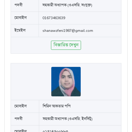
পদবী
সহকারী অধ্যাপক (ওএসডি, সংযুক্ত)
মোবাইল
01673463639
ইমেইল
shanawzfeni1987@gmail.com
বিস্তারিত দেখুন
মোবাইল
শিরিন আকতার পপি
পদবী
সহকারী অধ্যাপক (ওএসডি, ইনসিটু)
মোবাইল
০১৭১৪৭০০৯৮৩