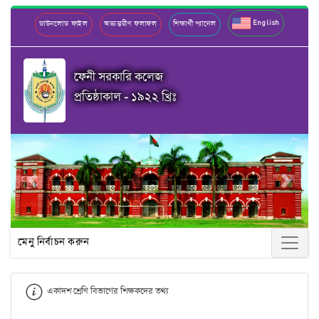
English
ডাউনলোড ফাইল
অভ্যন্তরীণ ফলাফল
শিক্ষার্থী প্যানেল
ফেনী সরকারি কলেজ
প্রতিষ্ঠাকাল - ১৯২২ খ্রিঃ
Previous
Next
মেনু নির্বাচন করুন
একাদশ শ্রেণি বিভাগের শিক্ষকদের তথ্য