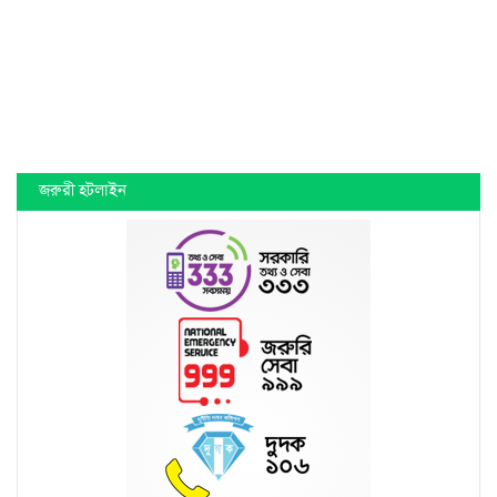
জরুরী হটলাইন