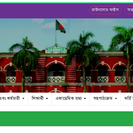
ডাউনলোড ফাইল
অভ্
 এবং কর্মচারী
শিক্ষার্থী
একাডেমিক তথ্য
সহপাঠ্যক্রম
ভর্তি