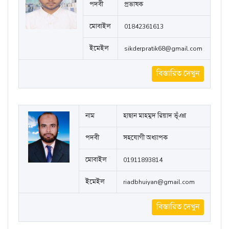
পদবী
প্রভাষক
মোবাইল
01842361613
ইমেইল
sikderpratik68@gmail.com
বিস্তারিত দেখুন
নাম
হাছান মাহমুদ রিয়াদ ভূঁঞা
পদবী
সহযোগী অধ্যাপক
মোবাইল
01911893814
ইমেইল
riadbhuiyan@gmail.com
বিস্তারিত দেখুন