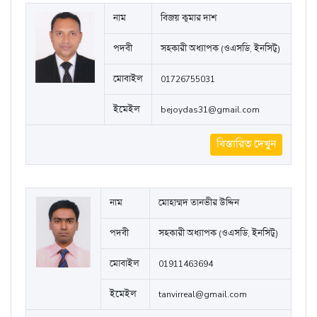
নাম
বিজয় কুমার দাশ
পদবী
সহকারী অধ্যাপক (ওএসডি, ইনসিটু)
মোবাইল
01726755031
ইমেইল
bejoydas31@gmail.com
বিস্তারিত দেখুন
নাম
মোহাম্মদ তানভীর উদ্দিন
পদবী
সহকারী অধ্যাপক (ওএসডি, ইনসিটু)
মোবাইল
01911463694
ইমেইল
tanvirreal@gmail.com