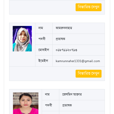
বিস্তারিত দেখুন
নাম
কামরুননাহার
পদবী
প্রভাষক
মোবাইল
০১৮৭১১২০৭১৩
ইমেইল
kamrunnaher1331@gmail.com
বিস্তারিত দেখুন
নাম
জেসমিন আক্তার
পদবী
প্রভাষক