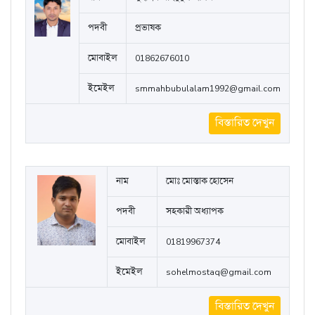
পদবী
প্রভাষক
মোবাইল
01862676010
ইমেইল
smmahbubulalam1992@gmail.com
বিস্তারিত দেখুন
নাম
মোঃ মোস্তাক হোসেন
পদবী
সহকারী অধ্যাপক
মোবাইল
01819967374
ইমেইল
sohelmostaq@gmail.com
বিস্তারিত দেখুন