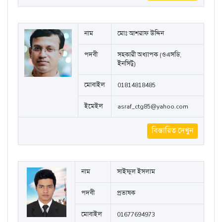
নাম
মোঃ আশরাফ উদ্দিন
পদবী
সহকারী অধ্যাপক (ওএসডি,
ইনসিটু)
মোবাইল
01814818485
ইমেইল
asraf_ctg85@yahoo.com
বিস্তারিত দেখুন
নাম
সাইফুল ইসলাম
পদবী
প্রভাষক
মোবাইল
01677694973