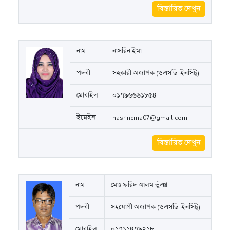
বিস্তারিত দেখুন
নাম
নাসরিন ইমা
পদবী
সহকারী অধ্যাপক (ওএসডি, ইনসিটু)
মোবাইল
০১৭৯৬৬৬১৮৫৪
ইমেইল
nasrinema07@gmail.com
বিস্তারিত দেখুন
নাম
মোঃ ফরিদ আলম ভুঁঞা
পদবী
সহযোগী অধ্যাপক (ওএসডি, ইনসিটু)
মোবাইল
০১৭১১৪৭৯২১৮