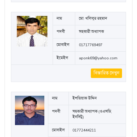
নাম
মো: খলিলুর রহমান
পদবী
সহকারী অধ্যাপক
মোবাইল
01717769497
ইমেইল
aponk69@yahoo.com
বিস্তারিত দেখুন
নাম
ইশতিয়াক উদ্দিন
পদবী
সহকারী অধ্যাপক (ওএসডি,
ইনসিটু)
মোবাইল
01772444211