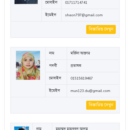
মোবাইল
01711714741
ইমেইল
shaon797@gmail.com
বিস্তারিত দেখুন
নাম
মর্জিনা আক্তার
পদবী
প্রভাষক
মোবাইল
01515619467
ইমেইল
mun123.du@gmail.com
বিস্তারিত দেখুন
নাম
মুহাম্মদ মাহবুবুল আলম