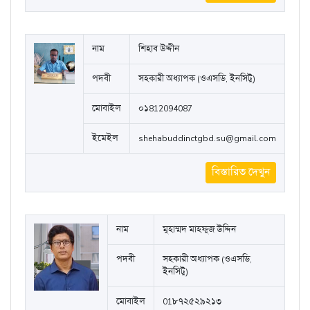
নাম
শিহাব উদ্দীন
পদবী
সহকারী অধ্যাপক (ওএসডি, ইনসিটু)
মোবাইল
০১812094087
ইমেইল
shehabuddinctgbd.su@gmail.com
বিস্তারিত দেখুন
নাম
মুহাম্মদ মাহফুজ উদ্দিন
পদবী
সহকারী অধ্যাপক (ওএসডি,
ইনসিটু)
মোবাইল
01৮৭২৫২৯২১৩