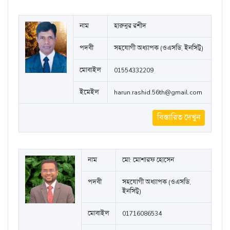
নাম
হারুনুর রশীদ
পদবী
সহযোগী অধ্যাপক (ওএসডি, ইনসিটু)
মোবাইল
01554332209
ইমেইল
harun.rashid.56th@gmail.com
বিস্তারিত দেখুন
নাম
মো: মোশারফ হোসেন
পদবী
সহযোগী অধ্যাপক (ওএসডি,
ইনসিটু)
মোবাইল
01716086534