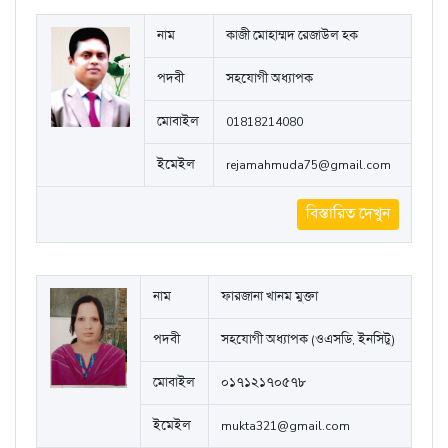
নাম
কাজী মোহাম্মদ রেজাউল হক
পদবী
সহযোগী অধ্যাপক
মোবাইল
01818214080
ইমেইল
rejamahmuda75@gmail.com
বিস্তারিত দেখুন
নাম
ফারজানা খানম মুক্তা
পদবী
সহযোগী অধ্যাপক (ওএসডি, ইনসিটু)
মোবাইল
০১৭১২১৭০৫৭৮
ইমেইল
mukta321@gmail.com