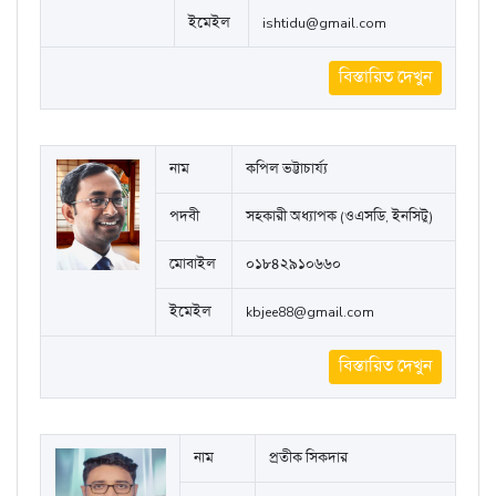
ইমেইল
ishtidu@gmail.com
বিস্তারিত দেখুন
নাম
কপিল ভট্টাচার্য্য
পদবী
সহকারী অধ্যাপক (ওএসডি, ইনসিটু)
মোবাইল
০১৮৪২৯১০৬৬০
ইমেইল
kbjee88@gmail.com
বিস্তারিত দেখুন
নাম
প্রতীক সিকদার