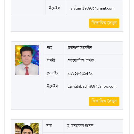
ইমেইল
sislam19893@gmail.com
বিস্তারিত দেখুন
নাম
জয়নাল আবেদীন
পদবী
সহযোগী অধ্যাপক
মোবাইল
০১৮১৮২৩১৫২০
ইমেইল
zainulabedin93@yahoo.com
বিস্তারিত দেখুন
নাম
মু. মনজুরুল হাসান