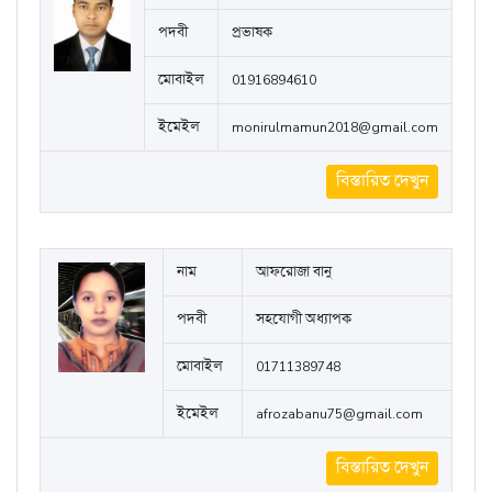
পদবী
প্রভাষক
মোবাইল
01916894610
ইমেইল
monirulmamun2018@gmail.com
বিস্তারিত দেখুন
নাম
আফরোজা বানু
পদবী
সহযোগী অধ্যাপক
মোবাইল
01711389748
ইমেইল
afrozabanu75@gmail.com
বিস্তারিত দেখুন