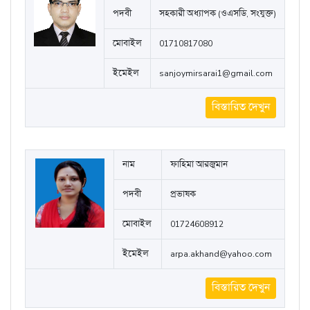
পদবী
সহকারী অধ্যাপক (ওএসডি, সংযুক্ত)
মোবাইল
01710817080
ইমেইল
sanjoymirsarai1@gmail.com
বিস্তারিত দেখুন
নাম
ফাহিমা আরজুমান
পদবী
প্রভাষক
মোবাইল
01724608912
ইমেইল
arpa.akhand@yahoo.com
বিস্তারিত দেখুন