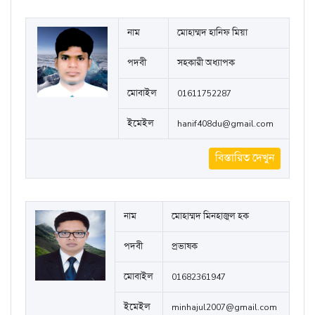
নাম
মোহাম্মদ হানিফ মিয়া
পদবী
সহকারী অধ্যাপক
মোবাইল
01611752287
ইমেইল
hanif408du@gmail.com
বিস্তারিত দেখুন
নাম
মোহাম্মদ মিনহাজুল হক
পদবী
প্রভাষক
মোবাইল
01682361947
ইমেইল
minhajul2007@gmail.com