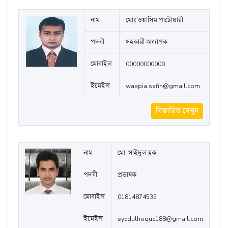
নাম
মোঃ ওয়াসিম পাটোয়ারী
পদবী
সহকারী অধ্যাপক
মোবাইল
00000000000
ইমেইল
waspia.safin@gmail.com
বিস্তারিত দেখুন
নাম
মো: সাইদুল হক
পদবী
প্রভাষক
মোবাইল
01814874535
ইমেইল
syedulhoque188@gmail.com