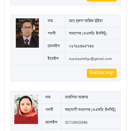
নাম
মোঃ নূরুল আজিম ভুঁইয়া
পদবী
অধ্যাপক (ওএসডি, ইনসিটু)
মোবাইল
০১৭১১৩৯৫৭৩৬
ইমেইল
nurulazimfgc@gmail.com
বিস্তারিত দেখুন
নাম
তাছলিমা আক্তার
পদবী
সহযোগী অধ্যাপক (ওএসডি, ইনসিটু)
মোবাইল
01716502640