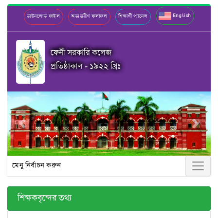
English
ডাউনলোড ফাইল
অভ্যন্তরীণ ফলাফল
শিক্ষার্থী প্যানেল
ফেনী সরকারি কলেজ
প্রতিষ্ঠাকাল - ১৯২২ খ্রিঃ
Previous
Next
মেনু নির্বাচন করুন
শিক্ষকবৃন্দের তথ্য