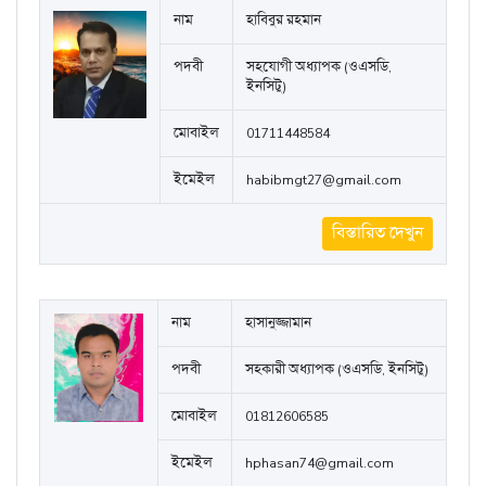
নাম
হাবিবুর রহমান
পদবী
সহযোগী অধ্যাপক (ওএসডি,
ইনসিটু)
মোবাইল
01711448584
ইমেইল
habibmgt27@gmail.com
বিস্তারিত দেখুন
নাম
হাসানুজ্জামান
পদবী
সহকারী অধ্যাপক (ওএসডি, ইনসিটু)
মোবাইল
01812606585
ইমেইল
hphasan74@gmail.com