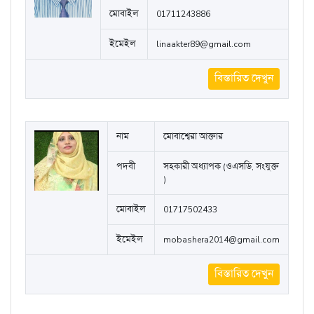
মোবাইল
01711243886
ইমেইল
linaakter89@gmail.com
বিস্তারিত দেখুন
নাম
মোবাশ্বেরা আক্তার
পদবী
সহকারী অধ্যাপক (ওএসডি, সংযুক্ত
)
মোবাইল
01717502433
ইমেইল
mobashera2014@gmail.com
বিস্তারিত দেখুন