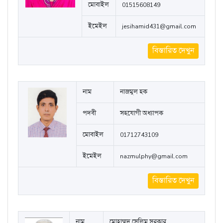
মোবাইল
01515608149
ইমেইল
jesihamid431@gmail.com
বিস্তারিত দেখুন
নাম
নাজমুল হক
পদবী
সহযোগী অধ্যাপক
মোবাইল
01712743109
ইমেইল
nazmulphy@gmail.com
বিস্তারিত দেখুন
নাম
মোহাম্মদ সেলিম সরকার