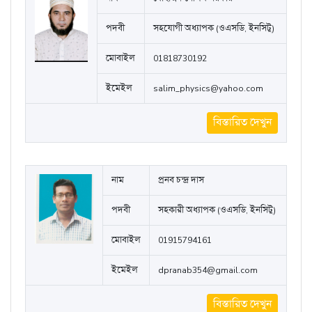
পদবী
সহযোগী অধ্যাপক (ওএসডি, ইনসিটু)
মোবাইল
01818730192
ইমেইল
salim_physics@yahoo.com
বিস্তারিত দেখুন
নাম
প্রনব চন্দ্র দাস
পদবী
সহকারী অধ্যাপক (ওএসডি, ইনসিটু)
মোবাইল
01915794161
ইমেইল
dpranab354@gmail.com
বিস্তারিত দেখুন