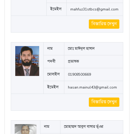
ইমেইল
mahfuz31stbcs@gmail.com
বিস্তারিত দেখুন
নাম
মোঃ মাঈনুল হাসান
পদবী
প্রভাষক
মোবাইল
01908500669
ইমেইল
hasan.mainul43@gmail.com
বিস্তারিত দেখুন
নাম
মোহাম্মদ আবুল বাসার ভূঁঞা