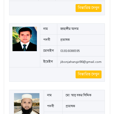
বিস্তারিত দেখুন
নাম
জাহাঙ্গীর আলম
পদবী
প্রভাষক
মোবাইল
01816086595
ইমেইল
jibonjahangir86@gmail.com
বিস্তারিত দেখুন
নাম
মো: আবু বকর সিদ্দিক
পদবী
প্রভাষক