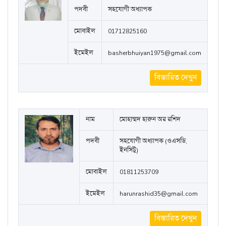
পদবী
সহযোগী অধ্যাপক
মোবাইল
01712825160
ইমেইল
basherbhuiyan1975@gmail.com
বিস্তারিত দেখুন
নাম
মোহাম্মদ হারুন অর রশিদ
পদবী
সহযোগী অধ্যাপক (ওএসডি,
ইনসিটু)
মোবাইল
01811253709
ইমেইল
harunrashid35@gmail.com
বিস্তারিত দেখুন