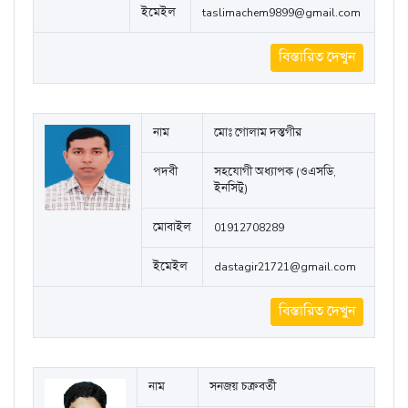
ইমেইল
taslimachem9899@gmail.com
বিস্তারিত দেখুন
নাম
মোঃ গোলাম দস্তগীর
পদবী
সহযোগী অধ্যাপক (ওএসডি,
ইনসিটু)
মোবাইল
01912708289
ইমেইল
dastagir21721@gmail.com
বিস্তারিত দেখুন
নাম
সনজয় চক্রবর্তী