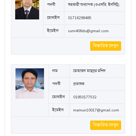
পদবী
সহকারী অধ্যাপক (ওএসডি, ইনসিটু)
মোবাইল
01716298485
ইমেইল
rumi408du@gmail.com
বিস্তারিত দেখুন
নাম
মোহাম্মদ মামুনুর রশিদ
পদবী
প্রভাষক
মোবাইল
01850177532
ইমেইল
mamun10017@gmail.com
বিস্তারিত দেখুন