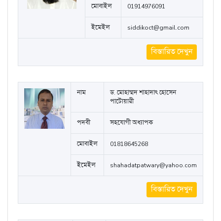
মোবাইল
01914976091
ইমেইল
siddikoct@gmail.com
বিস্তারিত দেখুন
নাম
ড. মোহাম্মদ শাহাদাৎ হোসেন
পাটোয়ারী
পদবী
সহযোগী অধ্যাপক
মোবাইল
01818645268
ইমেইল
shahadatpatwary@yahoo.com
বিস্তারিত দেখুন