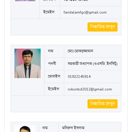
ইমেইল
faridalamfgc@gmail.com
বিস্তারিত দেখুন
নাম
মোঃ রোকনুজ্জামান
পদবী
সহকারী অধ্যাপক (ওএসডি, ইনসিটু)
মোবাইল
01922145914
ইমেইল
rokonbd2012@gmail.com
বিস্তারিত দেখুন
নাম
মনিরুল ইসলাম