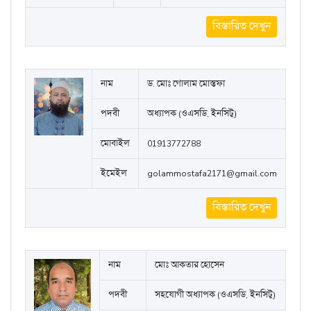
বিস্তারিত দেখুন
নাম
ড. মোঃ গোলাম মোস্তফা
পদবী
অধ্যাপক (ওএসডি, ইনসিটু)
মোবাইল
01913772788
ইমেইল
golammostafa2171@gmail.com
বিস্তারিত দেখুন
নাম
মোঃ আকতার হোসেন
পদবী
সহযোগী অধ্যাপক (ওএসডি, ইনসিটু)