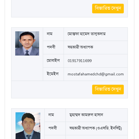
বিস্তারিত দেখুন
নাম
মোস্তফা হামেদ তালুকদার
পদবী
সহকারী অধ্যাপক
মোবাইল
01917911699
ইমেইল
mostafahamedchd@gmail.com
বিস্তারিত দেখুন
নাম
মুহাম্মদ কামরুল হাসান
পদবী
সহকারী অধ্যাপক (ওএসডি, ইনসিটু)