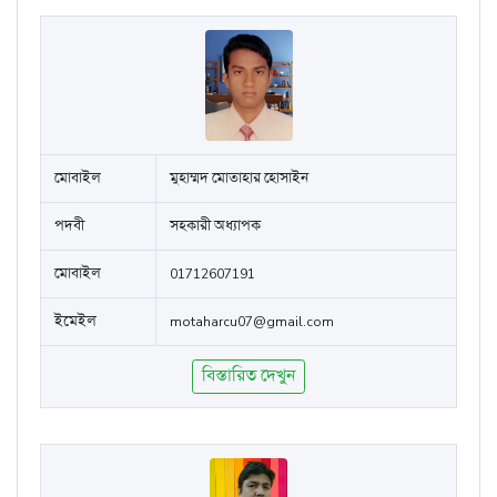
মোবাইল
মুহাম্মদ মোতাহার হোসাইন
পদবী
সহকারী অধ্যাপক
মোবাইল
01712607191
ইমেইল
motaharcu07@gmail.com
বিস্তারিত দেখুন