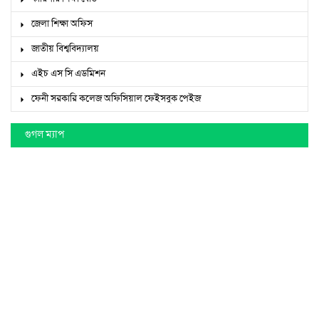
জেলা শিক্ষা অফিস
জাতীয় বিশ্ববিদ্যালয়
এইচ এস সি এডমিশন
ফেনী সরকারি কলেজ অফিসিয়াল ফেইসবুক পেইজ
গুগল ম্যাপ