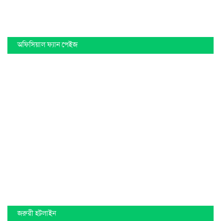
অফিসিয়াল ফ্যান পেইজ
জরুরী হটলাইন