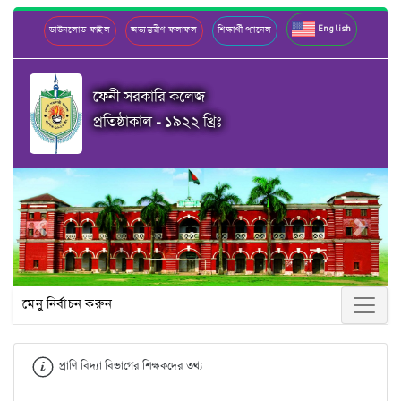
English
ডাউনলোড ফাইল
অভ্যন্তরীণ ফলাফল
শিক্ষার্থী প্যানেল
ফেনী সরকারি কলেজ
প্রতিষ্ঠাকাল - ১৯২২ খ্রিঃ
Previous
Next
মেনু নির্বাচন করুন
প্রাণি বিদ্যা বিভাগের শিক্ষকদের তথ্য