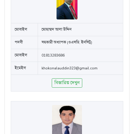
মোবাইল
মোহাম্মদ আলা উদ্দিন
পদবী
সহকারী অধ্যাপক (ওএসডি, ইনসিটু)
মোবাইল
01813283686
ইমেইল
khokonalauddin323@gmail.com
বিস্তারিত দেখুন