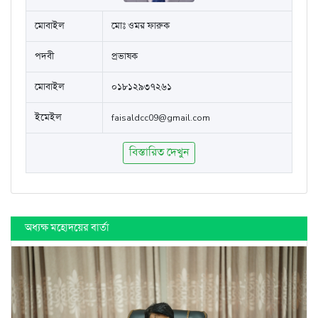
মোবাইল
মোঃ ওমর ফারুক
পদবী
প্রভাষক
মোবাইল
০১৮১২৯৩৭২৬১
ইমেইল
faisaldcc09@gmail.com
বিস্তারিত দেখুন
অধ্যক্ষ মহোদয়ের বার্তা