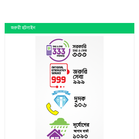
জরুরী হটলাইন