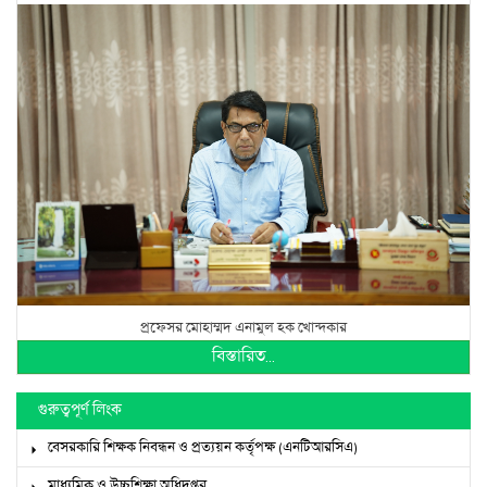
প্রফেসর মোহাম্মদ এনামুল হক খোন্দকার
বিস্তারিত...
গুরুত্বপূর্ণ লিংক
বেসরকারি শিক্ষক নিবন্ধন ও প্রত্যয়ন কর্তৃপক্ষ (এনটিআরসিএ)
মাধ্যমিক ও উচ্চশিক্ষা অধিদপ্তর