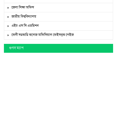
জেলা শিক্ষা অফিস
জাতীয় বিশ্ববিদ্যালয়
এইচ এস সি এডমিশন
ফেনী সরকারি কলেজ অফিসিয়াল ফেইসবুক পেইজ
গুগল ম্যাপ