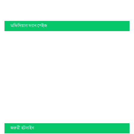
অফিসিয়াল ফ্যান পেইজ
জরুরী হটলাইন