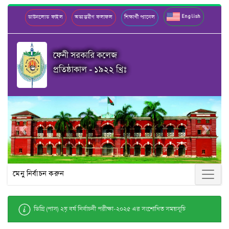
English
ডাউনলোড ফাইল
অভ্যন্তরীণ ফলাফল
শিক্ষার্থী প্যানেল
ফেনী সরকারি কলেজ
প্রতিষ্ঠাকাল - ১৯২২ খ্রিঃ
Previous
Next
মেনু নির্বাচন করুন
ডিগ্রি (পাস) ২য় বর্ষ নির্বাচনী পরীক্ষা-২০২৫ এর সংশোধিত সময়সূচি