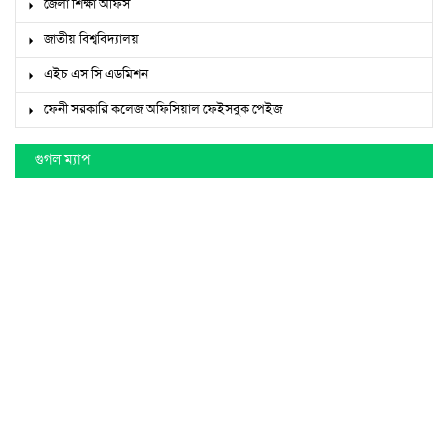
জেলা শিক্ষা অফিস
জাতীয় বিশ্ববিদ্যালয়
এইচ এস সি এডমিশন
ফেনী সরকারি কলেজ অফিসিয়াল ফেইসবুক পেইজ
গুগল ম্যাপ