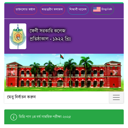
English
ডাউনলোড ফাইল
অভ্যন্তরীণ ফলাফল
শিক্ষার্থী প্যানেল
ফেনী সরকারি কলেজ
প্রতিষ্ঠাকাল - ১৯২২ খ্রিঃ
Previous
Next
মেনু নির্বাচন করুন
ডিগ্রি পাস ১ম বর্ষ সাময়িক পরীক্ষা-২০২৫