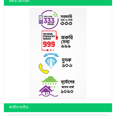
জরুরী হটলাইন
জাতীয় সংগীত