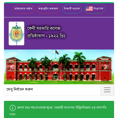
English
ডাউনলোড ফাইল
অভ্যন্তরীণ ফলাফল
শিক্ষার্থী প্যানেল
ফেনী সরকারি কলেজ
প্রতিষ্ঠাকাল - ১৯২২ খ্রিঃ
Previous
Next
মেনু নির্বাচন করুন
জনাব মোঃ শাহ নেওয়াজ ভূঁঞা, সহকারী অধ্যাপক, উদ্ভিদবিজ্ঞান এর অনাপত্তি
সনদ