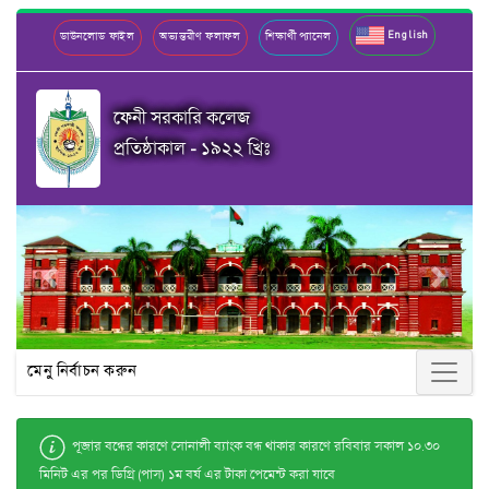
English
ডাউনলোড ফাইল
অভ্যন্তরীণ ফলাফল
শিক্ষার্থী প্যানেল
ফেনী সরকারি কলেজ
প্রতিষ্ঠাকাল - ১৯২২ খ্রিঃ
Previous
Next
মেনু নির্বাচন করুন
পূজার বন্ধের কারণে সোনালী ব্যাংক বন্ধ থাকার কারণে রবিবার সকাল ১০.৩০
মিনিট এর পর ডিগ্রি (পাস) ১ম বর্ষ এর টাকা পেমেন্ট করা যাবে