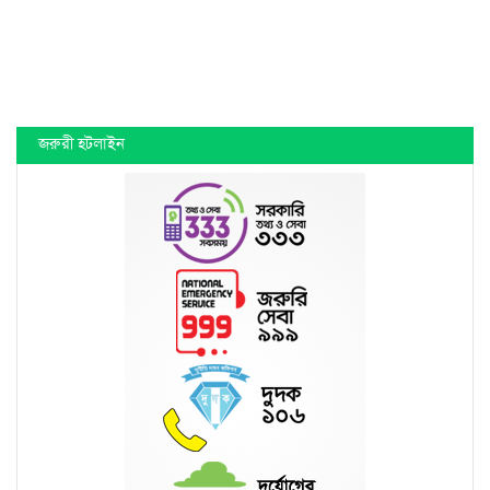
জরুরী হটলাইন