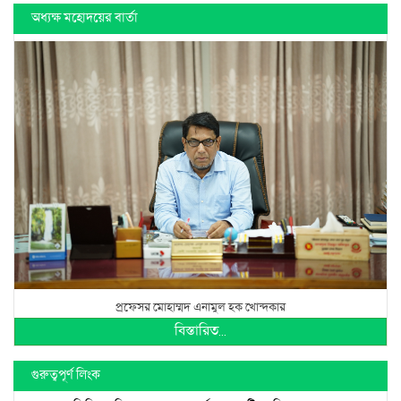
অধ্যক্ষ মহোদয়ের বার্তা
প্রফেসর মোহাম্মদ এনামুল হক খোন্দকার
বিস্তারিত...
গুরুত্বপূর্ণ লিংক