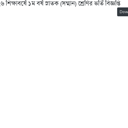
াবর্ষে ১ম বর্ষ স্নাতক (সম্মান) শ্রেণির ভর্তি বিজ্ঞপ্তি
Dow