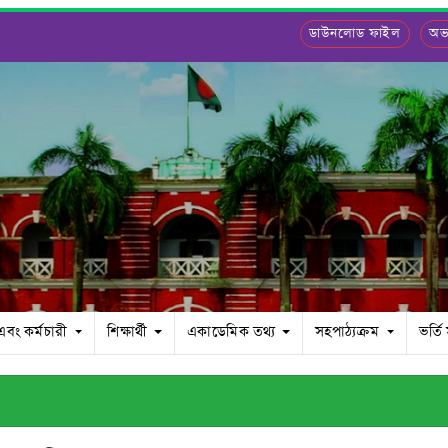
ডাউনলোড ফাইল
অভ্
 এবং কর্মচারী
শিক্ষার্থী
একাডেমিক তথ্য
সহপাঠ্যক্রম
ভর্তি