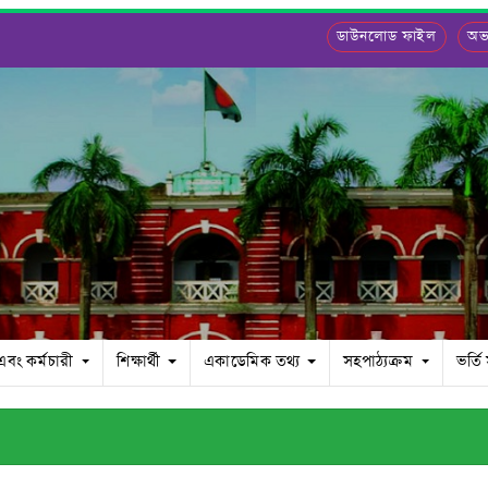
ডাউনলোড ফাইল
অভ্
 এবং কর্মচারী
শিক্ষার্থী
একাডেমিক তথ্য
সহপাঠ্যক্রম
ভর্তি