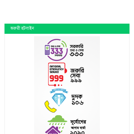
জরুরী হটলাইন