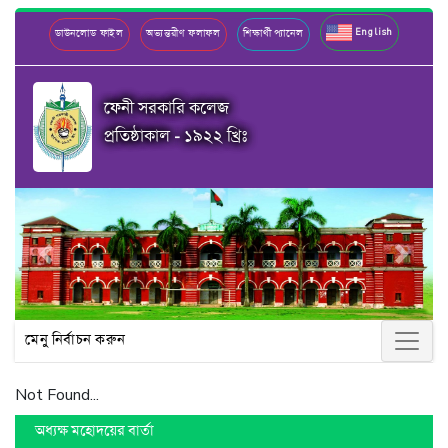
English
ডাউনলোড ফাইল
অভ্যন্তরীণ ফলাফল
শিক্ষার্থী প্যানেল
ফেনী সরকারি কলেজ
প্রতিষ্ঠাকাল - ১৯২২ খ্রিঃ
Previous
Next
মেনু নির্বাচন করুন
Not Found...
অধ্যক্ষ মহোদয়ের বার্তা